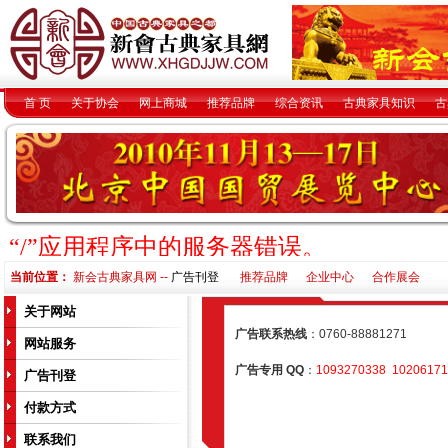
首 页
关于协会
网上商城
推荐品牌
综合资讯
古典家具知识
古
当前位置：
新会古典家具网 --
广告刊登
推荐品牌
企业中心
合作展会
关于网站
广告联系热线
：0760-88881271
网站服务
广告专用 QQ
：
1093270338
10206171
广告刊登
付款方式
联系我们